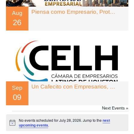
Piensa como Empresario, Protegete como Abogado
Aug
26
Un Cafecito con Empresarios, Legado Inteligente
Sep
09
Next Events »
EVENTS
No events scheduled for July 28, 2026. Jump to the
next
FOR
Notice
upcoming events
.