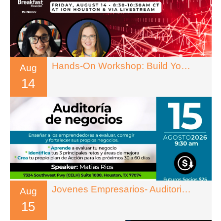
Hands-On Workshop: Build Your Own Reusable AI System
Aug
14
Jovenes Empresarios- Auditoria De Negocios
Aug
15